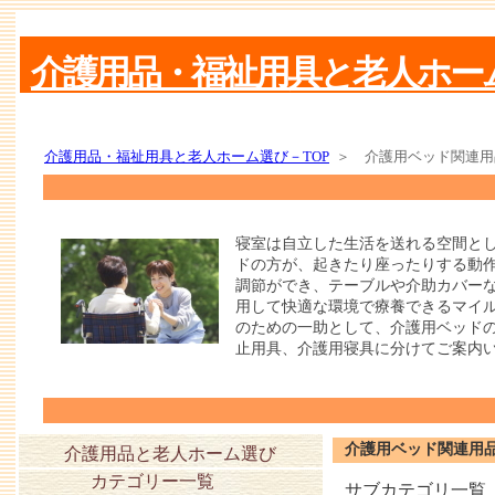
介護用品・福祉用具と老人ホー
介護用品・福祉用具と老人ホーム選び－TOP
＞ 介護用ベッド関連用
寝室は自立した生活を送れる空間と
ドの方が、起きたり座ったりする動
調節ができ、テーブルや介助カバー
用して快適な環境で療養できるマイ
のための一助として、介護用ベッド
止用具、介護用寝具に分けてご案内
介護用ベッド関連用
介護用品と老人ホーム選び
カテゴリー一覧
サブカテゴリ一覧