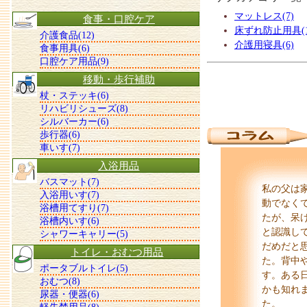
マットレス(7)
食事・口腔ケア
床ずれ防止用具(1
介護食品(12)
介護用寝具(6)
食事用具(6)
口腔ケア用品(9)
移動・歩行補助
杖・ステッキ(6)
リハビリシューズ(8)
シルバーカー(6)
歩行器(6)
車いす(7)
入浴用品
バスマット(7)
私の父は
入浴用いす(7)
動でなく
浴槽用てすり(7)
たが、呆
浴槽内いす(6)
と認識し
シャワーキャリー(5)
だめだと
トイレ・おむつ用品
た。背中
ポータブルトイレ(5)
す。ある
おむつ(8)
かも知れ
尿器・便器(6)
た。