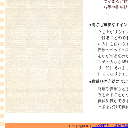
つかまると寝
ら手や指を動
う
●高さも重要なポイ
立ち上がりやす
つけることので
い人にも使いや
普段のベッドの
をかがめる必要が
ンチの人なら6
り、逆にそれよ
にくくなります
●寝返りの介助につい
辱瘡や拘縮など
置を正すことが
体位変換ができ
っ張るだけで体
Copyright (C)
～介護用品・福祉用