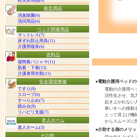
軽失禁用品(8)
衛生用品
消臭除菌(6)
清拭用品(6)
ベッド関連用品
マットレス(7)
床ずれ防止用具(11)
介護用寝具(6)
衣料品
寝間着パジャマ(11)
肌着・下着(13)
介護者用衣類(11)
安全環境整備
●電動介護用ベッド
てすり(9)
電動の介護用ベ
スロープ(6)
活性化させ、気
すべり止め(7)
起き上がれない
踏み台(8)
車いすへの移動
リハビリ支援(7)
とって背上げ機
老人ホーム
からスムーズに
老人ホーム(3)
●介助する側のメリッ
その他