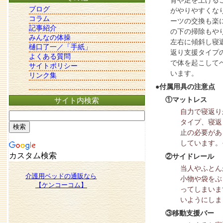
背や足を上げる
ブログ
がやりやすくな
コラム
ーツの交換も楽
記事紹介
の下の掃除もや
みんなの体操
左右に傾斜し寝
樋口了一／「手紙」
返り支援タイプ
よくある質問
で体を起こして
サイトポリシー
います。
リンク集
●付属用具の注意点
①マットレス
サイト内検索
自力で寝返り
タイプ、寝返
止の必要があ
しています。
カスタム検索
②サイドレール
当人やふとん
介護用ベッドの通販なら
小物や袋をぶ
【ケンコーコム】
ってしまいま
いようにしま
③移動支援バー