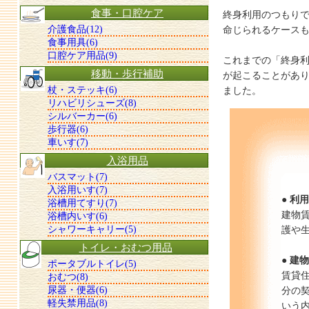
食事・口腔ケア
終身利用のつもり
介護食品(12)
命じられるケース
食事用具(6)
口腔ケア用品(9)
これまでの「終身
移動・歩行補助
が起こることがあ
杖・ステッキ(6)
ました。
リハビリシューズ(8)
シルバーカー(6)
歩行器(6)
車いす(7)
入浴用品
バスマット(7)
入浴用いす(7)
● 利
浴槽用てすり(7)
建物
浴槽内いす(6)
シャワーキャリー(5)
護や
トイレ・おむつ用品
● 建
ポータブルトイレ(5)
賃貸
おむつ(8)
尿器・便器(6)
分の
軽失禁用品(8)
いう