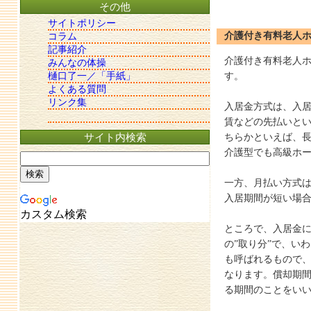
その他
サイトポリシー
介護付き有料老人
コラム
記事紹介
介護付き有料老人
みんなの体操
樋口了一／「手紙」
す。
よくある質問
リンク集
入居金方式
は、入
賃などの先払いと
サイト内検索
ちらかといえば、
介護型でも高級ホ
一方、
月払い方式
入居期間が短い場
カスタム検索
ところで、入居金
の”取り分”で、い
も呼ばれるもので
なります。償却期
る期間のことをい