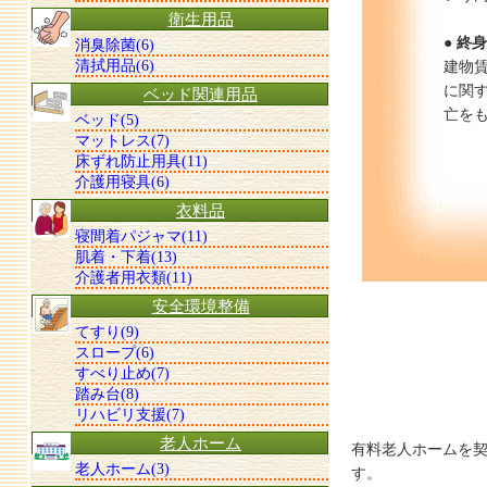
衛生用品
● 終
消臭除菌(6)
清拭用品(6)
建物
に関
ベッド関連用品
亡を
ベッド(5)
マットレス(7)
床ずれ防止用具(11)
介護用寝具(6)
衣料品
寝間着パジャマ(11)
肌着・下着(13)
介護者用衣類(11)
安全環境整備
てすり(9)
スロープ(6)
すべり止め(7)
踏み台(8)
リハビリ支援(7)
老人ホーム
有料老人ホームを
老人ホーム(3)
す。